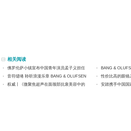
相关阅读
佛罗伦萨小镇宣布中国青年演员孟子义担任
BANG & OLUF
音符缱绻 聆听浪漫乐章 BANG & OLUFSEN
性价比高的眼镜JI
权威丨《微聚焦超声在面颈部抗衰美容中的
安踏携手中国国